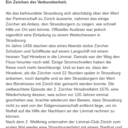
Ein Zeichen der Verbundenheit.
Als das befreundete Strassburg sich abschätzig über den Wert
der Partnerschaft zu Zürich äusserte, nahmen das einige
Zürcher als Anlass, den Strassburgern zu zeigen, wie schnell
Hilfe vor Ort sein könnte. Offizieller Auslöser war jedoch
eigentlich eine Einladung zu einem Wettschiessen in
Strasbourg.
Im Jahre 1456 stachen also eines Abends stolze Zürcher
Schützen und Schiffleute auf einem Langschiff mit einem
heissen Topf Hirsebrei in die Limmat. Damals war der Weg den
Fluss hinunter noch wild. Einige Stromschnellen haben die
Reise noch mehr beschleunigt. Und so kam es, dass der
Hirsebrei, als die Zürcher rund 22 Stunden später in Strassburg
ankamen, noch dampfte und so den Strassburgern der Wert
des Bündnisses mit Zürich klar gemacht werden konnte. Die
vielbeachtete Episode der 2. Zürcher Hirsebreifahrt 1576, eine
Wiederholung dessen, was schon vor 120 Jahren einmal
geschehen war, brachte wiederum den Beweis, dass Strassburg
nicht zu weit von der Eidgenossenschaft entfernt liege, um im
Notfall auf die Hilfe der Nachbarn an der Limmat rechnen zu
können.
Nach dem 2. Weltkrieg unternahm der Limmat-Club Zürich zum
ersten Mal wieder eine Strassburgerfahrt mit einem Stadtrat und