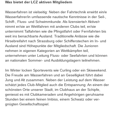
Was bietet der LCZ aktiven Mitgliedern
Wasserfahren ist vielseitig: Neben der Fahrtechnik erwirbt ein/e
Wasserfahrer/in umfassende nauti­sche Kenntnisse in der Seil-,
Schiff-, Fluss- und Schwimmkunde. Als lizensierte/r Aktive/r
nimmt er/sie an Wettfahren mit anderen Clubs teil, er/sie
unternimmt Talfahrten wie die Pfingstfahrt oder Fernfahrten bis
weit ins benachbarte Ausland. Traditionelle Anlässe wie die
Hirsebreifahrt nach Strassburg oder Schifferstechen im In- und
Ausland sind Höhepunkte der Mitgliedschaft. Die Junioren
nehmen in eigenen Kategorien an Wettkämpfen teil,
unternehmen unter Leitung Fluss- oder Seefahrten und können
an nationalen Sommer- und Ausbildungslagern teilnehmen.
Im Win­ter locken Sportevents wie Curling oder ein Skiweekend.
Die Freude am Wasserfahren und an Geselligkeit führt dabei
Jung und Alt zusammen. Neben der Leistung auf dem Wasser
schätzt jedes Club-Mitglied auch die Entspannung: An einem der
schönsten Orte unserer Stadt, im Clubhaus an der Schipfe,
geniesst es mit Clubkameraden und Ange­hörigen geruhsame
Stunden bei einem feinen Imbiss, einem Schwatz oder ver­
gnügten Gesellschaftsspiel.